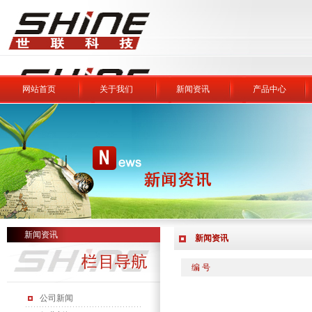
网站首页
关于我们
新闻资讯
产品中心
新闻资讯
新闻资讯
编 号
公司新闻