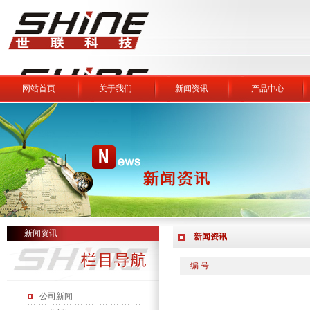
网站首页
关于我们
新闻资讯
产品中心
新闻资讯
新闻资讯
编 号
公司新闻