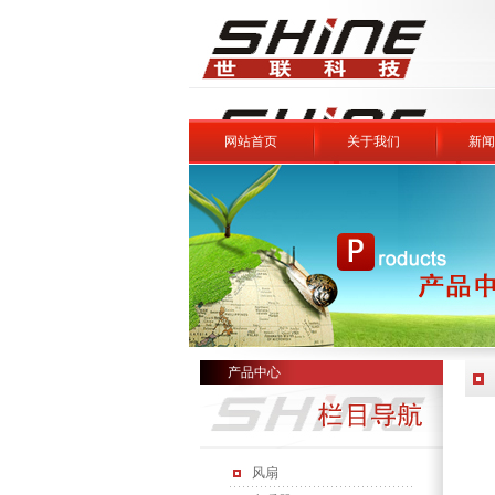
网站首页
关于我们
新闻
产品中心
风扇