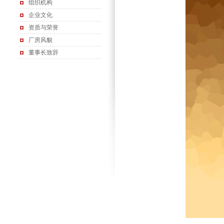
组织机构
企业文化
资质与荣誉
厂房风貌
董事长致辞