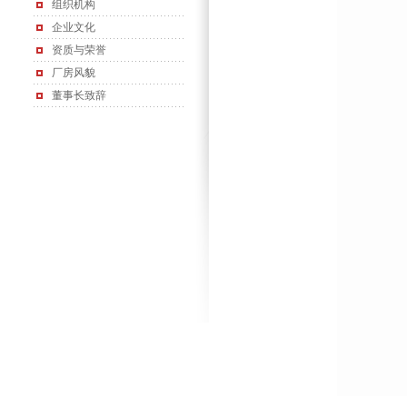
组织机构
企业文化
资质与荣誉
厂房风貌
董事长致辞